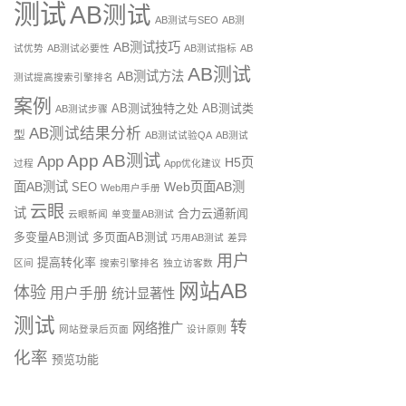
测试
AB测试
AB测试与SEO
AB测
AB测试技巧
试优势
AB测试必要性
AB测试指标
AB
AB测试
AB测试方法
测试提高搜索引擎排名
案例
AB测试独特之处
AB测试类
AB测试步骤
AB测试结果分析
型
AB测试试验QA
AB测试
App AB测试
App
H5页
过程
App优化建议
面AB测试
Web页面AB测
SEO
Web用户手册
云眼
试
合力云通新闻
云眼新闻
单变量AB测试
多变量AB测试
多页面AB测试
巧用AB测试
差异
用户
提高转化率
区间
搜索引擎排名
独立访客数
网站AB
体验
用户手册
统计显著性
测试
转
网络推广
网站登录后页面
设计原则
化率
预览功能