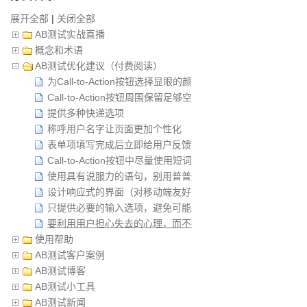
展开全部
|
关闭全部
AB测试实战直播
概念和术语
AB测试优化建议（付费阅读）
为Call-to-Action按钮选择显眼的颜色和尺寸
Call-to-Action按钮周围保留足够空白空间
提供多种快递选项
称呼用户名字让页面更加个性化
表单项填写完成后立即给用户反馈
Call-to-Action按钮中尽量使用短词汇
使用具有说服力的语句，别用普普通通的词汇
设计响应式的界面（对移动端友好）
只提供必要的输入选项，避免可能发生的潜在错误
要利用用户担心失去的心理，而不要向他们强调潜在的好处
使用帮助
AB测试客户案例
AB测试博客
AB测试小工具
AB测试新闻