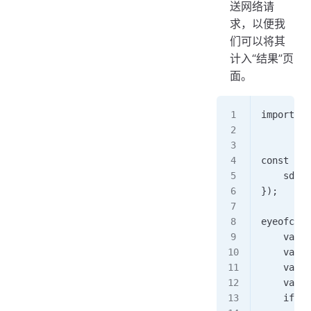
送网络请
求，以便我
们可以将其
计入“结果”页
面。
import { 
         
const eye
    sdkKe
}); 
eyeofclou
    var 
    var u
    var d
    var v
    if (v