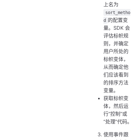
上名为
sort_metho
的配置变
d
量。SDK 会
评估标帜规
则，并确定
用户所处的
标帜变体，
从而确定他
们应该看到
的排序方法
变量。
获取标帜变
体，然后运
行“控制”或
“处理”代码。
使用事件跟