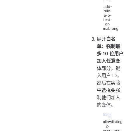
add-
rule-
a-b-
test-
or-
mab.png
展开
白名
单：强制最
多 10 位用户
加入任意变
体
部分。键
入用户 ID，
然后在实验
中选择要强
制他们加入
的变体。
allowlisting-
2-
users.png