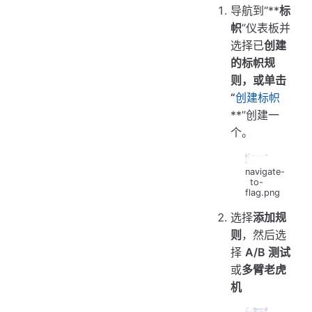
导航到“**
标
帜
”仪表板并
选择已
创建
的标帜规
则，或单击
“
创建标帜
**”创建一
个。
navigate-
to-
flag.png
选择
添加规
则
，然后选
择
A/B 测试
或
多臂老虎
机