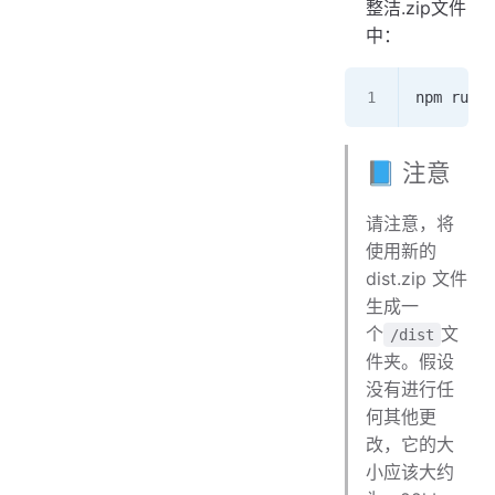
整洁.zip文件
中：
npm run b
📘 注意
请注意，将
使用新的
dist.zip 文件
生成一
个
文
/dist
件夹。假设
没有进行任
何其他更
改，它的大
小应该大约