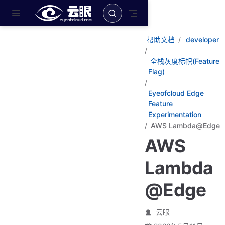
跳至主要內容
帮助文档
developer
全栈灰度标帜(Feature
Flag)
Eyeofcloud Edge
Feature
Experimentation
AWS Lambda@Edge
AWS
Lambda
@Edge
云眼