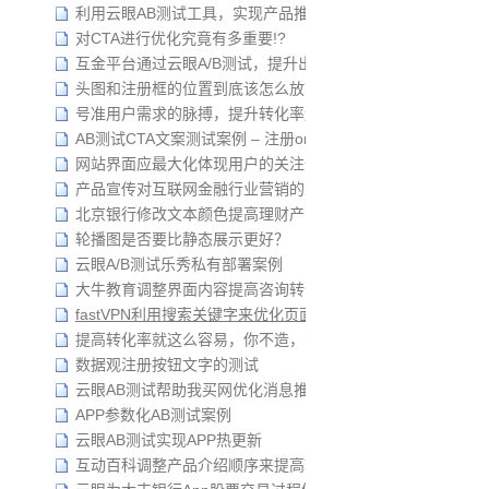
利用云眼AB测试工具，实现产品推广的低成本、高回报
对CTA进行优化究竟有多重要!?
互金平台通过云眼A/B测试，提升出借端续约转化率
头图和注册框的位置到底该怎么放？
号准用户需求的脉搏，提升转化率还难吗？
AB测试CTA文案测试案例 – 注册or领取？
网站界面应最大化体现用户的关注信息
产品宣传对互联网金融行业营销的重要性
北京银行修改文本颜色提高理财产品查看率
轮播图是否要比静态展示更好？
云眼A/B测试乐秀私有部署案例
大牛教育调整界面内容提高咨询转化率
fastVPN利用搜索关键字来优化页面
提高转化率就这么容易，你不造，浪费广告费怨谁呢？
数据观注册按钮文字的测试
云眼AB测试帮助我买网优化消息推送
APP参数化AB测试案例
云眼AB测试实现APP热更新
互动百科调整产品介绍顺序来提高转化率