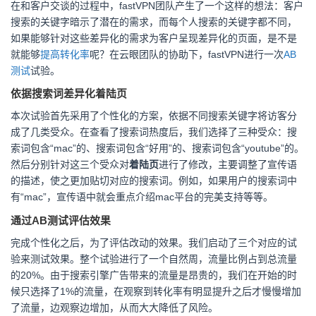
在和客户交谈的过程中，fastVPN团队产生了一个这样的想法：客户
搜索的关键字暗示了潜在的需求，而每个人搜索的关键字都不同，
如果能够针对这些差异化的需求为客户呈现差异化的页面，是不是
就能够
提高转化率
呢？在云眼团队的协助下，fastVPN进行一次
AB
测试
试验。
依据搜索词差异化着陆页
本次试验首先采用了个性化的方案，依据不同搜索关键字将访客分
成了几类受众。在查看了搜索词热度后，我们选择了三种受众：搜
索词包含“mac”的、搜索词包含“好用”的、搜索词包含“youtube”的。
然后分别针对这三个受众对
着陆页
进行了修改，主要调整了宣传语
的描述，使之更加贴切对应的搜索词。例如，如果用户的搜索词中
有“mac”，宣传语中就会重点介绍mac平台的完美支持等等。
通过AB测试评估效果
完成个性化之后，为了评估改动的效果。我们启动了三个对应的试
验来测试效果。整个试验进行了一个自然周，流量比例占到总流量
的20%。由于搜索引擎广告带来的流量是昂贵的，我们在开始的时
候只选择了1%的流量，在观察到转化率有明显提升之后才慢慢增加
了流量，边观察边增加，从而大大降低了风险。