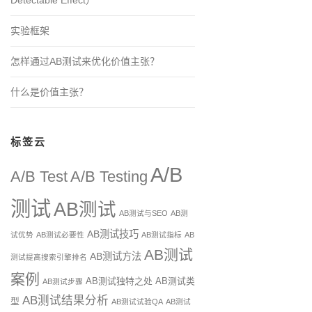
Detectable Effect）
实验框架
怎样通过AB测试来优化价值主张？
什么是价值主张？
标签云
A/B
A/B Test
A/B Testing
测试
AB测试
AB测试与SEO
AB测
AB测试技巧
试优势
AB测试必要性
AB测试指标
AB
AB测试
AB测试方法
测试提高搜索引擎排名
案例
AB测试独特之处
AB测试类
AB测试步骤
AB测试结果分析
型
AB测试试验QA
AB测试