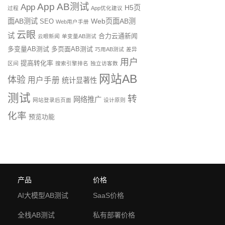
App AB测试
App
H5页
过程
App优化建议
面AB测试
Web页面AB测
SEO
Web用户手册
云眼
试
合力云通新闻
云眼新闻
单变量AB测试
多变量AB测试
多页面AB测试
巧用AB测试
差异
用户
提高转化率
区间
搜索引擎排名
独立访客数
网站AB
体验
用户手册
统计显著性
测试
转
网络推广
网站登录后页面
设计原则
化率
预览功能
产品
价格
AI大模型AB测试
SaaS价格
全栈AB测试
私有部署价格