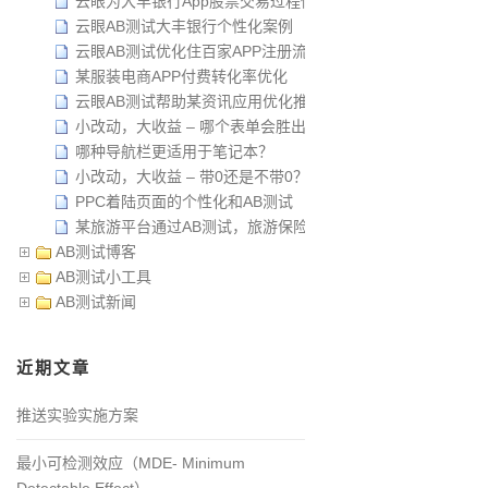
云眼为大丰银行App股票交易过程做AB测试
云眼AB测试大丰银行个性化案例
云眼AB测试优化住百家APP注册流程
某服装电商APP付费转化率优化
云眼AB测试帮助某资讯应用优化推荐算法
小改动，大收益 – 哪个表单会胜出？
哪种导航栏更适用于笔记本？
小改动，大收益 – 带0还是不带0？
PPC着陆页面的个性化和AB测试
某旅游平台通过AB测试，旅游保险销售量提高10%
AB测试博客
AB测试小工具
AB测试新闻
近期文章
推送实验实施方案
最小可检测效应（MDE- Minimum