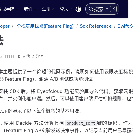
云眼学院
我们
注册
登录
搜索
⌃
K
loper
全栈灰度标帜(Feature Flag)
Sdk Reference
Swift 
法
5月11日
大约 2 分钟
本主题提供了一个简短的代码示例，说明如何使用云眼灰度标帜(Feature
帜(Feature Flag)、激活 A/B 测试或功能测试。
安装 SDK 后，将 Eyeofcloud 功能实验库导入代码，获取云眼灰
件，并实例化客户端。然后，可以使用客户端评估标帜规则，包括 
此示例演示了以下每个概念的基本用法：
使用 Decide 方法计算具有
键的标帜。作为副
product_sort
(Feature Flag)AB实验发送决策事件，以记录当前用户已暴