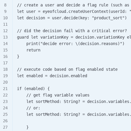
// create a user and decide a flag rule (such as
let user = eyeofcloud.createUserContext(userId: 
let decision = user.decide(key: "product_sort") 
// did the decision fail with a critical error? 
guard let variationKey = decision.variationKey e
    print("decide error: \(decision.reasons)")  
    return 
}  
// execute code based on flag enabled state 
let enabled = decision.enabled  
if (enabled) {   
    // get flag variable values   
    let sortMethod: String? = decision.variables
    // or:   
    let sortMethod: String? = decision.variables
    }  