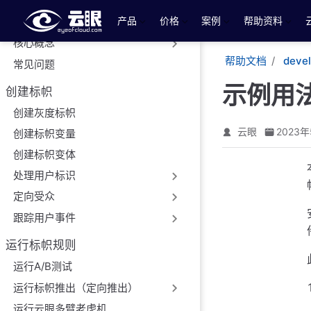
云眼全栈新旧版比较
跳至主要內容
产品
价格
案例
帮助资料
快速入门
核心概念
帮助文档
deve
常见问题
示例用
创建标帜
创建灰度标帜
云眼
2023年
创建标帜变量
创建标帜变体
处理用户标识
定向受众
跟踪用户事件
运行标帜规则
运行A/B测试
运行标帜推出（定向推出）
运行云眼多臂老虎机