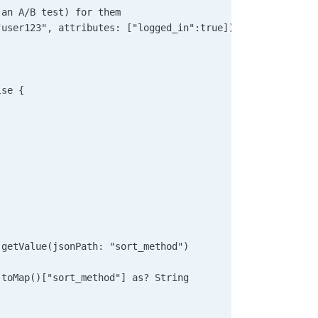
 an A/B test) for them 
"user123", attributes: ["logged_in":true]) 
 
lse {   
   
.getValue(jsonPath: "sort_method")   
.toMap()["sort_method"] as? String    