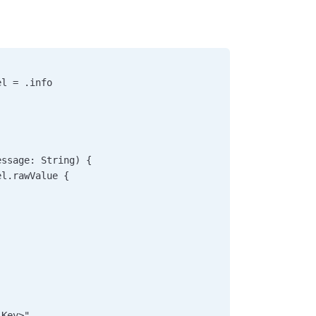
el = .info      
essage: String) {         
el.rawValue {             
_Key>",