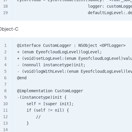
                              logger: customLogg
                              defaultLogLevel:.d
Object-C
@interface CustomLogger : NSObject <OPTLogger> 
+ (enum EyeofcloudLogLevel)logLevel; 
+ (void)setLogLevel:(enum EyeofcloudLogLevel)val
- (nonnull instancetype)init; 
- (void)logWithLevel:(enum EyeofcloudLogLevel)le
@end    
@implementation CustomLogger 
-(instancetype)init {     
    self = [super init];     
    if (self != nil) {         
        //     
    }          