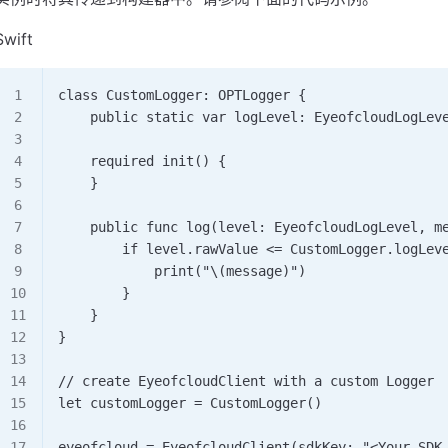
Swift
class CustomLogger: OPTLogger {     
    public static var logLevel: EyeofcloudLogLev
    required init() {     
    }      
    public func log(level: EyeofcloudLogLevel, m
        if level.rawValue <= CustomLogger.logLev
            print("\(message)")         
        }     
    } 
}  
// create EyeofcloudClient with a custom Logger 
let customLogger = CustomLogger()  
eyeofcloud = EyeofcloudClient(sdkKey: "<Your_SDK