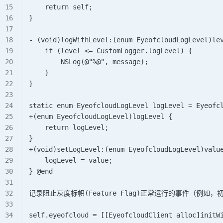
    return self; 
}  
- (void)logWithLevel:(enum EyeofcloudLogLevel)le
    if (level <= CustomLogger.logLevel) {       
        NSLog(@"%@", message);     
    } 
}  
static enum EyeofcloudLogLevel logLevel = Eyeofc
+(enum EyeofcloudLogLevel)logLevel {     
    return logLevel; 
} 
+(void)setLogLevel:(enum EyeofcloudLogLevel)valu
    logLevel = value; 
} @end  
记录阻止灰度标帜(Feature Flag)正常运行的事件（
self.eyeofcloud = [[EyeofcloudClient alloc]initW