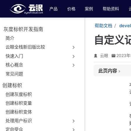
跳至主要內容
产品
价格
案例
帮助资料
帮助文档
deve
灰度标帜开发指南
自定义
简介
云眼全栈新旧版比较
云眼
2023年
快速入门
核心概念
此页内容
常见问题
日志级别
创建标帜
源文件
创建灰度标帜
创建标帜变量
创建标帜变体
处理用户标识
定向受众