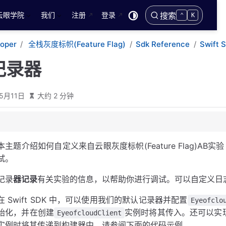
云眼学院
我们
注册
登录
搜索
⌃
K
loper
全栈灰度标帜(Feature Flag)
Sdk Reference
Swift 
记录器
5月11日
大约 2 分钟
本主题介绍如何自定义来自云眼灰度标帜(Feature Flag)AB实验
试。
记录
器记录
有关实验的信息，以帮助你进行调试。可以自定义日
在 Swift SDK 中，可以使用我们的默认记录器并配置
Eyeofclo
始化，并在创建
实例时将其传入。还可以实
EyeofcloudClient
实例时将其传递到构建器中。请参阅下面的代码示例。