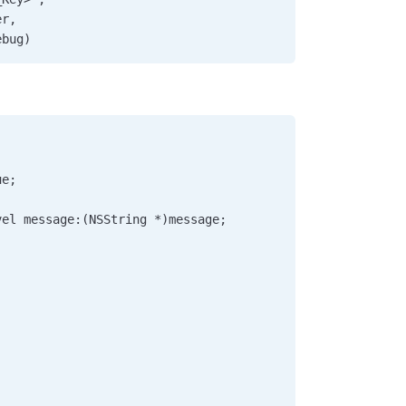
er,                               
ebug)
ue; 
vel message:(NSString *)message; 