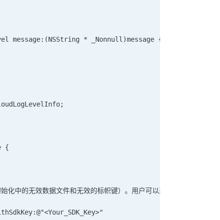
vel message:(NSString * _Nonnull)message {     
  
loudLogLevelInfo; 
e {     
例如，初始化中的无效数据文件和无效的标帜键）。用户可以采取措施进行更正
ithSdkKey:@"<Your_SDK_Key>"                             