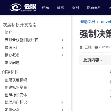
跳至主要內容
产品
价格
案例
帮助资料
帮助文档
deve
灰度标帜开发指南
强制决
简介
云眼全栈新旧版比较
云眼
2023年
快速入门
核心概念
此页内容
常见问题
云眼分桶结果 Eyeo
创建标帜
云眼强制决策
创建灰度标帜
设置强制决策方法 - s
创建标帜变量
版本
创建标帜变体
描述
参数
处理用户标识
返回
定向受众