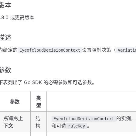
版本
1.8.0 或更高版本
描述
为给定的
设置强制决策（
EyeofcloudDecisionContext
Variati
参数
下表列出了 Go SDK 的必需参数和可选参数。
类
参数
型
所需的
上
结
的实例，
EyeofcloudDecisionContext
下文
构
和可选
。
ruleKey