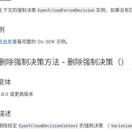
上下文的强制决策
实例，如果没有
EyeofcloudForcedDecision
例
在此处
查看完整的 Go SDK 示例。
删除强制决策方法 - 删除强制决策（）
变体
1.8.0 或更高版本
描述
删除给定
的强制决策 （
EyeofcloudDecisionContext
Variatio