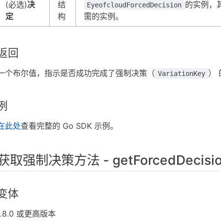
(必选)
决
结
的实例，
EyeofcloudForcedDecision
定
构
需的实例。
返回
一个布尔值，指示是否成功完成了强制决策（
）
VariationKey
例
在此处
查看完整的 Go SDK 示例。
获取强制决策方法 - getForcedDecis
变体
1.8.0 或更高版本