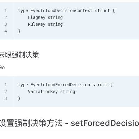
type EyeofcloudDecisionContext struct {     
    FlagKey string     
    RuleKey string 
}
云眼强制决策
Go
type EyeofcloudForcedDecision struct {     
    VariationKey string 
}
设置强制决策方法 - setForcedDecisi