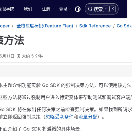
云眼学院
我们
注册
登录
搜索
⌃
K
loper
全栈灰度标帜(Feature Flag)
Sdk Reference
Go Sdk
策方法
5月11日
大约 5 分钟
fcloudDecision上下文
本主题介绍功能实验 Go SDK 的强制决策方法，可以使用该
这些方法将通过强制用户进入特定变体来帮助测试和调试客户端
etForcedDecision（）
Go SDK 将在做出任何决策之前检查强制决策。如果找到所请求
前立即返回强制决策（
忽略受众条件
和
流量分配
）。
下面介绍了 Go SDK 将遵循的具体场景：