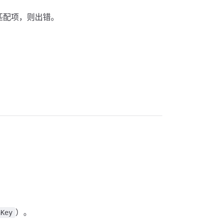
匹配项，则出错。
）。
nKey