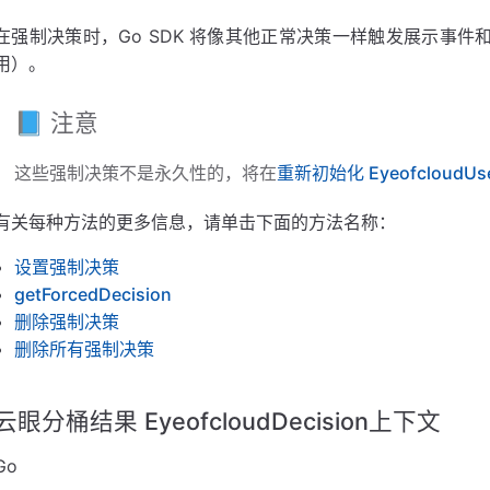
在强制决策时，Go SDK 将像其他正常决策一样触发展示事
用）。
方法 - 删除所有强制决策（）
📘 注意
这些强制决策不是永久性的，将在
重新初始化 EyeofcloudUse
有关每种方法的更多信息，请单击下面的方法名称：
设置强制决策
getForcedDecision
删除强制决策
删除所有强制决策
云眼分桶结果 EyeofcloudDecision上下文
Go