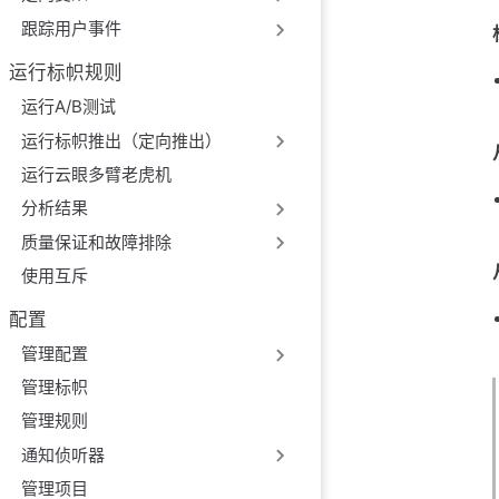
例
跟踪用户事件
获取强制决策方法 - g
运行标帜规则
变体
运行A/B测试
描述
运行标帜推出（定向推出）
参数
返回
运行云眼多臂老虎机
例
分析结果
删除强制决策方法
质量保证和故障排除
变体
使用互斥
描述
配置
参数
返回
管理配置
例
管理标帜
删除强制决策方法
管理规则
变体
通知侦听器
描述
管理项目