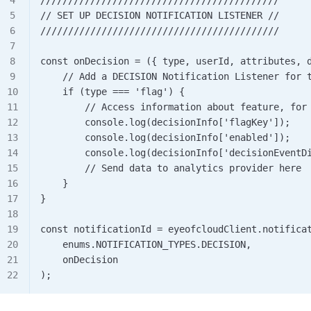
// SET UP DECISION NOTIFICATION LISTENER //     
///////////////////////////////////////////     
const onDecision = ({ type, userId, attributes, 
    // Add a DECISION Notification Listener for 
    if (type === 'flag') {         
        // Access information about feature, for
        console.log(decisionInfo['flagKey']);   
        console.log(decisionInfo['enabled']);   
        console.log(decisionInfo['decisionEventD
        // Send data to analytics provider here 
    }     
}          
const notificationId = eyeofcloudClient.notifica
    enums.NOTIFICATION_TYPES.DECISION, 
    onDecision
);