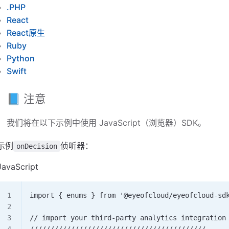
.PHP
React
React原生
Ruby
Python
Swift
📘 注意
我们将在以下示例中使用 JavaScript（浏览器）SDK。
示例
侦听器：
onDecision
JavaScript
import { enums } from '@eyeofcloud/eyeofcloud-sd
// import your third-party analytics integration
///////////////////////////////////////////     