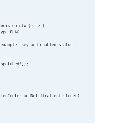
     
decisionInfo }) => {       
type FLAG       
 example, key and enabled status         
      
      
ispatched']);         
      
tionCenter.addNotificationListener(