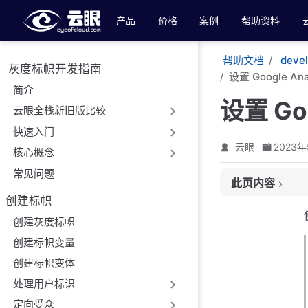
跳至主要內容
产品
价格
案例
帮助资料
帮助文档
deve
灰度标帜开发指南
设置 Google Ana
简介
设置 Goo
云眼全栈新旧版比较
快速入门
云眼
2023年
核心概念
常见问题
此页内容
在全栈中设置 GA
创建标帜
使用或不使用谷歌
创建灰度标帜
使用谷歌跟踪代码
创建标帜变量
第 1 步。将优
第2步。在 Goo
创建标帜变体
第 3 步。在 GT
处理用户标识
第 4 步。在 GT
定向受众