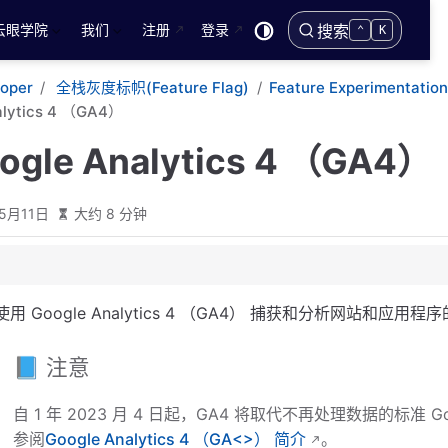
云眼学院
我们
注册
登录
搜索
⌃
K
loper
全栈灰度标帜(Feature Flag)
Feature Experimentation
lytics 4 （GA4）
gle Analytics 4 （GA4）
5月11日
大约 8 分钟
4
跟踪代码管理器进行集成
使用 Google Analytics 4 （GA4） 捕获和分析网站和应用
管理器：
化数据推送到谷歌跟踪代码管理器
📘 注意
gle 跟踪代码管理器中创建用户定义的变量
M 中设置配置标记
自 1 年 2023 月 4 日起，GA4 将取代不再处理数据的标准
M 中设置事件代码
参阅
Google Analytics 4 （GA<>） 简介
。