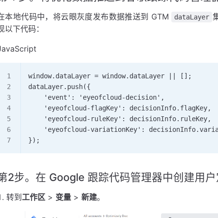
在本地代码中，将云眼灰度发布数据推送到 GTM
dataLayer
现以下代码：
JavaScript
window.dataLayer = window.dataLayer || [];     
dataLayer.push({       
    'event': 'eyeofcloud-decision',       
    'eyeofcloud-flagKey': decisionInfo.flagKey, 
    'eyeofcloud-ruleKey': decisionInfo.ruleKey, 
    'eyeofcloud-variationKey': decisionInfo.vari
});
第2步。在 Google 跟踪代码管理器中创建用
转到
工作区
>
变量
>
新建
。