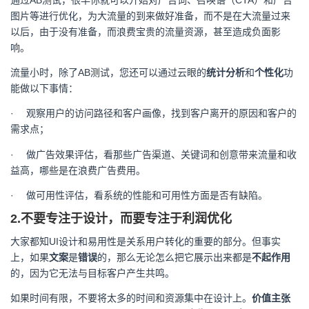
通过AB测试，很早你就可以开始对广告词、召唤语（CTA）和广告
图片等进行优化，为大流量的到来做好准备，而不是在大流量过来
以后，由于没有准备，而浪费宝贵的流量资源，甚至造成负面影
响。
流量小时，除了AB测试，您还可以通过云眼的
统计分析
和
个性化
功
能做以下事情：
·
观察用户的访问路径和客户画像，找到客户离开的原因和客户的
需求点；
·
做广告效果评估，看那些广告渠道、关键词和创意带来流量和收
益高，哪些是在浪费广告费用。
·
做可用性评估，看系统的性能和可用性方面是否有缺陷。
2.
不要专注于设计，而要专注于利润优化
大家都知UI设计和易用性是关系用户转化的重要的部分。但事实
上，如果
文案
是
错误
的，那么无论怎么把它展示出来都是
不起作用
的，因为它无法与目标客户产生共鸣。
如果时间有限，不要将太多的时间和资源集中在设计上。
价值主张