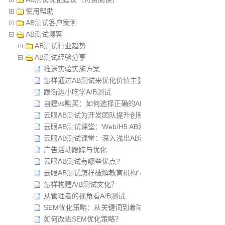
使用帮助
AB测试客户案例
AB测试博客
AB测试行业趋势
AB测试经验分享
推送实验实施方案
怎样通过AB测试来优化价值主张？
跟街边小吃学A/B测试
自建vs购买：如何选择正确的AB测试解决方案？
云眼AB测试为开发团队提升创新效率
云眼AB测试课堂：Web/H5 AB测试操作指导
云眼AB测试课堂：深入浅出AB测试之理论&最佳实践案例
广告活动跟踪与优化
云眼AB测试有哪些优点?
云眼AB测试怎样破解教育机构“招生难”？
怎样构建A/B测试文化？
从管理者的视角看A/B测试
SEM优化策略：从关键词到着陆页
如何改进SEM优化策略？