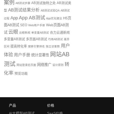
案例
AB测试独特之处
AB测试类
AB测试步骤
AB测试结果分析
型
AB测试试验QA
AB测试
App AB测试
App
H5页
过程
App优化建议
面AB测试
Web页面AB测
SEO
Web用户手册
云眼
试
合力云通新闻
云眼新闻
单变量AB测试
多变量AB测试
多页面AB测试
巧用AB测试
差异
用户
提高转化率
区间
搜索引擎排名
独立访客数
网站AB
体验
用户手册
统计显著性
测试
转
网络推广
网站登录后页面
设计原则
化率
预览功能
产品
价格
AI大模型AB测试
SaaS价格