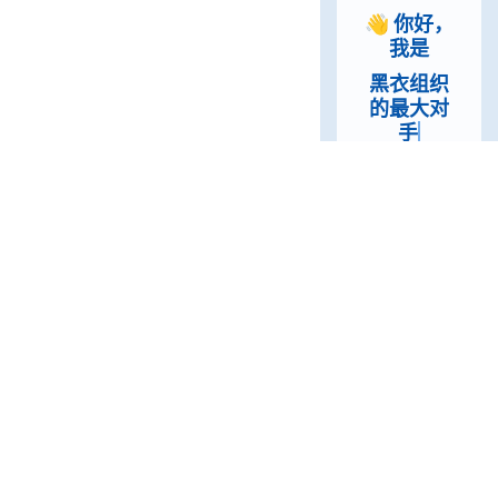
👋 你好，
我是
黑衣组织
的最大对
手
介绍
这是一个档案主
页的案例。
要使用此布局，
你应该在页面
Frontmatter 中
设置
home: