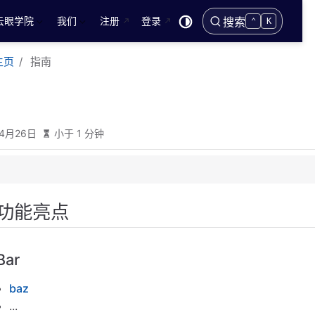
云眼学院
我们
注册
登录
搜索
⌃
K
主页
指南
年4月26日
小于 1 分钟
功能亮点
Bar
baz
...