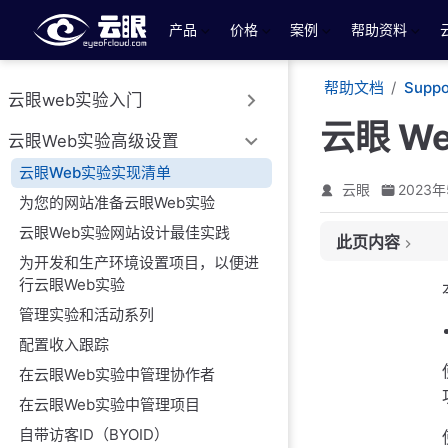
跳至主要內容
产品
价格
案例
帮助资料
帮助文档
Suppo
云眼web实验入门
云眼 W
云眼Web实验高级设置
云眼Web实验实现清单
云眼
2023年
为您的网站准备云眼Web实验
云眼Web实验网站设计最佳实践
此页内容
为开发和生产环境设置项目，以便进
站点要求清单
行云眼Web实验
帐户设置清单
管理实验和活动系列
项目设置清单
配置收入跟踪
实施清单
在云眼Web实验中管理协作者
在云眼Web实验中管理项目
自带访客ID（BYOID）