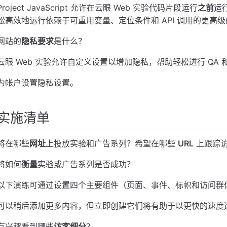
Project JavaScript 允许在云眼 Web 实验代码片段运行
之前
运
松高效地运行依赖于可重用变量、定位条件和 API 调用的更高
网站的
隐私要求
是什么？
云眼 Web 实验允许自定义设置以增加隐私，帮助轻松进行 QA
为帐户设置隐私设置。
实施清单
将在哪些
网址
上投放实验和广告系列？希望在哪些
URL
上跟踪
将如何
衡量
实验或广告系列是否成功？
以下演练可通过设置四个主要组件（页面、事件、标帜和访问群体
可以稍后添加更多内容，但立即创建它们将有助于以更快的速度
有兴趣看到哪些
访客细分
？