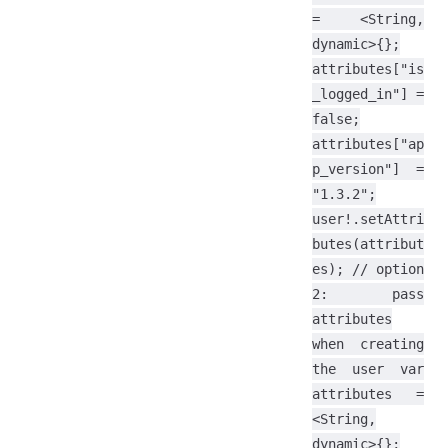
= <String,
dynamic>{};
attributes["is
_logged_in"] =
false;
attributes["ap
p_version"] =
"1.3.2";
user!.setAttri
butes(attribut
es); // option
2: pass
attributes
when creating
the user var
attributes =
<String,
dynamic>{};