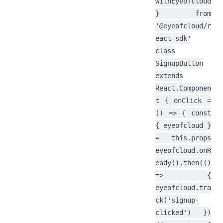
withEyeofcloud
} from
'@eyeofcloud/r
eact-sdk'
class
SignupButton
extends
React.Componen
t { onClick =
() => { const
{ eyeofcloud }
= this.props
eyeofcloud.onR
eady().then(()
=> {
eyeofcloud.tra
ck('signup-
clicked') })