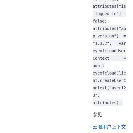
attributes["is
_logged_in"] =
false;
attributes["ap
p_version"] =
"1.3.2"; var
eyeofcloudUser
Context =
await
eyeofcloudClie
nt.createUserC
ontext("user12
3",
attributes);
参见
云眼用户上下文