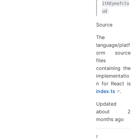
ithEyeofclo
ud
Source
The
language/platf
orm source
files
containing the
implementatio
n for React is
index.ts
.
Updated
about 2
months ago
[