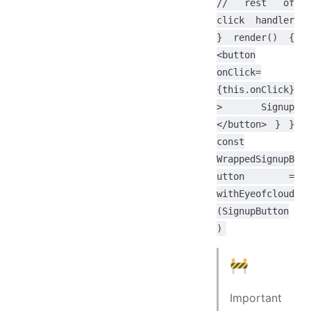
// rest of
click handler
} render() {
<button
onClick=
{this.onClick}
> Signup
</button> } }
const
WrappedSignupB
utton =
withEyeofcloud
(SignupButton
)
🚧
Important