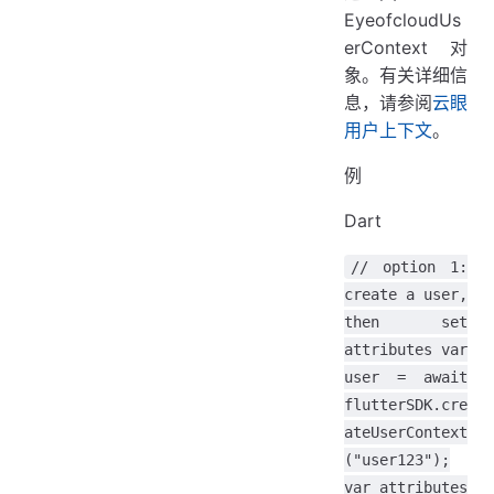
EyeofcloudUs
erContext 对
象。有关详细信
息，请参阅
云眼
用户上下文
。
例
Dart
// option 1:
create a user,
then set
attributes var
user = await
flutterSDK.cre
ateUserContext
("user123");
var attributes