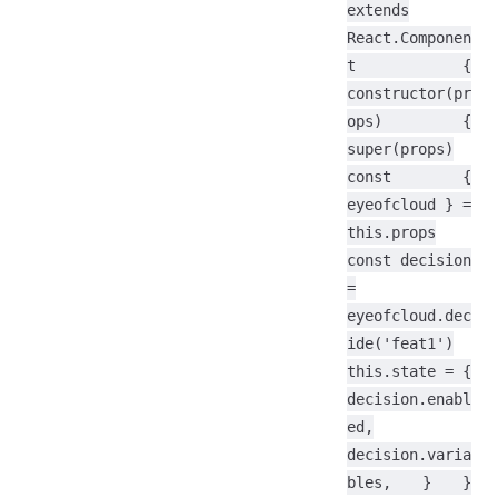
extends
React.Componen
t {
constructor(pr
ops) {
super(props)
const {
eyeofcloud } =
this.props
const decision
=
eyeofcloud.dec
ide('feat1')
this.state = {
decision.enabl
ed,
decision.varia
bles, } }