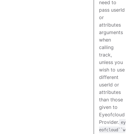
need to
pass userId
or
attributes
arguments
when
calling
track,
unless you
wish to use
different
userId or
attributes
than those
given to
Eyeofcloud
Provider.
ey
eofcloud``w