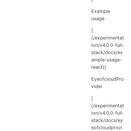
Example
usage
]
(/experimentat
ion/v4.0.0-full-
stack/docs/ex
ample-usage-
react)[
EyeofcloudPro
vider
]
(/experimentat
ion/v4.0.0-full-
stack/docs/ey
eofcloudprovi