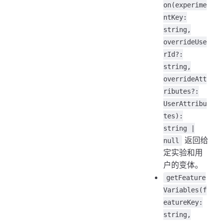
on(experime
ntKey:
string,
overrideUse
rId?:
string,
overrideAtt
ributes?:
UserAttribu
tes):
string |
返回给
null
定实验和用
户的变体。
getFeature
Variables(f
eatureKey:
string,