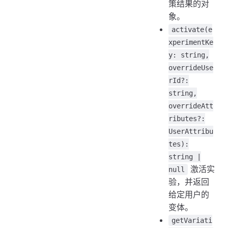
策结果的对
象。
activate(e
xperimentKe
y: string,
overrideUse
rId?:
string,
overrideAtt
ributes?:
UserAttribu
tes):
string |
激活实
null
验，并返回
给定用户的
变体。
getVariati