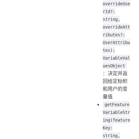
overrideUse
rId?:
string,
overrideAtt
ributes?:
UserAttribu
tes):
VariableVal
uesObject
：决定并返
回给定标帜
和用户的变
量值
getFeature
VariableStr
ing(feature
Key:
string,