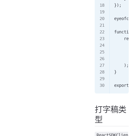
});  
eyeofclou
function 
    retur
        <
        <
        <
    ); 
}  
export de
打字稿类
型
ReactSDKClien