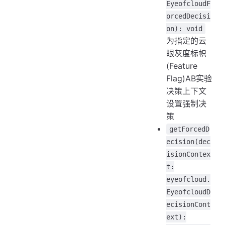
EyeofcloudF
orcedDecisi
on): void
为指定的云
眼灰度标帜
(Feature
Flag)AB实验
决策上下文
设置强制决
策
getForcedD
ecision(dec
isionContex
t:
eyeofcloud.
EyeofcloudD
ecisionCont
ext):