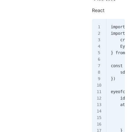
React
import Re
import { 
    creat
    Eyeof
} from '@
const eye
    sdkKe
})  
eyeofclou
    id: '
    attri
        d
        l
        i
    } 