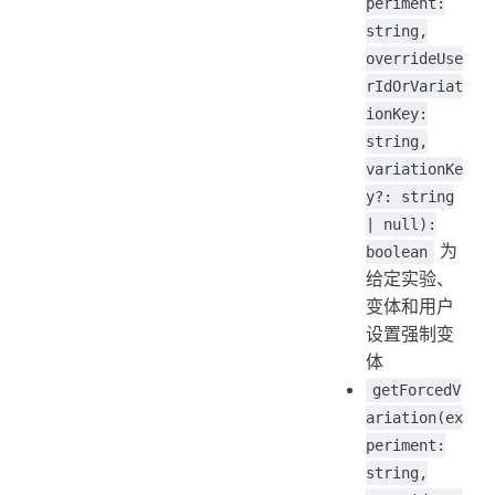
periment:
string,
overrideUse
rIdOrVariat
ionKey:
string,
variationKe
y?: string
| null):
为
boolean
给定实验、
变体和用户
设置强制变
体
getForcedV
ariation(ex
periment:
string,