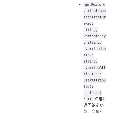
getFeature
VariableBoo
lean(featur
eKey:
string,
variableKey
: string,
overrideUse
rId?:
string,
overrideAtt
ributes?:
UserAttribu
tes):
boolean |
确定并
null
返回给定功
能、变量和