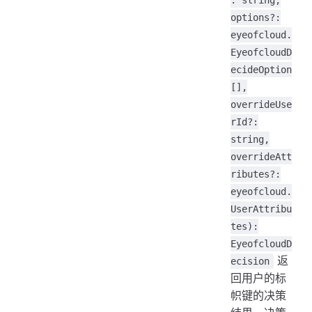
: string,
options?:
eyeofcloud.
EyeofcloudD
ecideOption
[],
overrideUse
rId?:
string,
overrideAtt
ributes?:
eyeofcloud.
UserAttribu
tes):
EyeofcloudD
返
ecision
回用户的标
帜键的决策