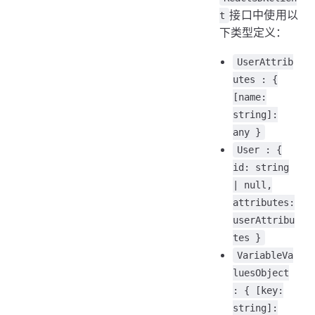
接口中使用以
t
下类型定义：
UserAttrib
utes : {
[name:
string]:
any }
User : {
id: string
| null,
attributes:
userAttribu
tes }
VariableVa
luesObject
: { [key:
string]: