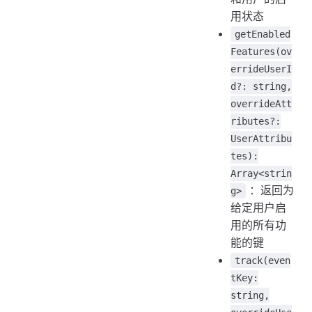
用状态
getEnabled
Features(ov
errideUserI
d?: string,
overrideAtt
ributes?:
UserAttribu
tes):
Array<strin
：返回为
g>
给定用户启
用的所有功
能的键
track(even
tKey:
string,