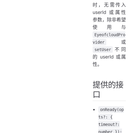
时，无需传入
userId 或属性
参数，除非希望
使用与
EyeofcloudPro
或
vider
不同
setUser
的 userId 或属
性。
提供的接
口
onReady(op
ts?: {
timeout?:
number }):