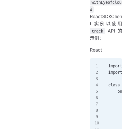
withEyeofclou
d
ReactSDKClien
t 实例以使用
API 的
track
示例：
React
import Re
import { 
class Sig
    onCli
        /
        c
        /
        /