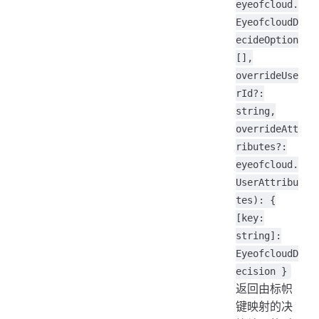
eyeofcloud.
EyeofcloudD
ecideOption
[],
overrideUse
rId?:
string,
overrideAtt
ributes?:
eyeofcloud.
UserAttribu
tes): {
[key:
string]:
EyeofcloudD
ecision }
返回由标帜
键映射的决