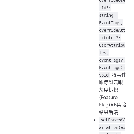
overrideUse
rId?:
string |
EventTags,
overrideAtt
ributes?:
UserAttribu
tes,
eventTags?:
EventTags):
将事件
void
跟踪到云眼
灰度标帜
(Feature
Flag)AB实验
结果后端
setForcedV
ariation(ex