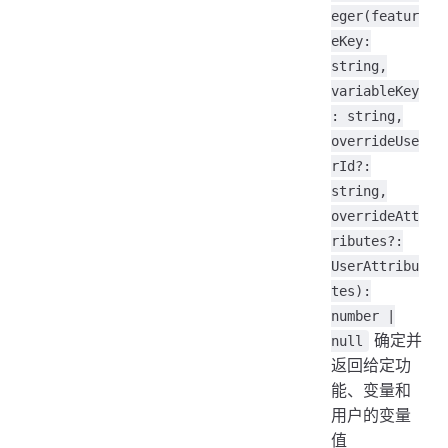
eger(featur
eKey:
string,
variableKey
: string,
overrideUse
rId?:
string,
overrideAtt
ributes?:
UserAttribu
tes):
number |
确定并
null
返回给定功
能、变量和
用户的变量
值