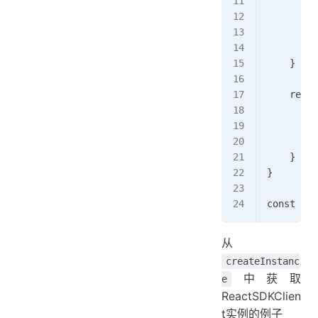
        /
        e
        /
    }    
    rende
        <
        S
        <
    } 
}  
const Wra
从
createInstanc
中获取
e
ReactSDKClien
t实例的例子