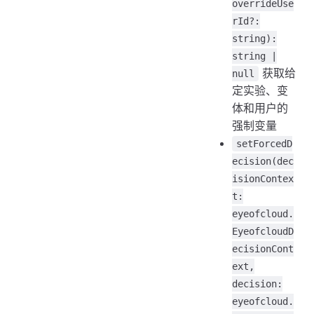
overrideUse
rId?:
string):
string |
获取给
null
定实验、变
体和用户的
强制变量
setForcedD
ecision(dec
isionContex
t:
eyeofcloud.
EyeofcloudD
ecisionCont
ext,
decision:
eyeofcloud.