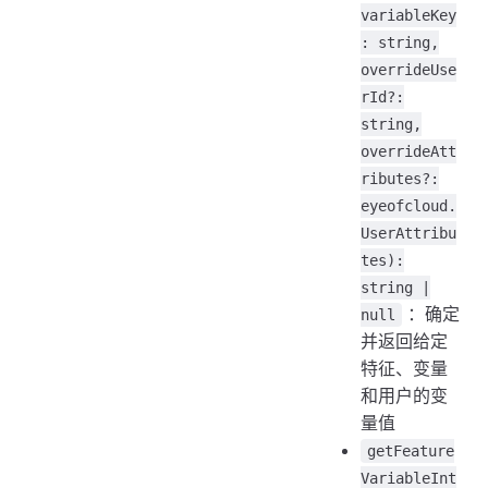
variableKey
: string,
overrideUse
rId?:
string,
overrideAtt
ributes?:
eyeofcloud.
UserAttribu
tes):
string |
：确定
null
并返回给定
特征、变量
和用户的变
量值
getFeature
VariableInt