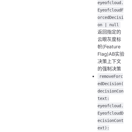
eyeofcloud.
EyeofcloudF
orcedDecisi
on | null
返回指定的
云眼灰度标
帜(Feature
Flag)AB实验
决策上下文
的强制决策
removeForc
edDecision(
decisionCon
text:
eyeofcloud.
EyeofcloudD
ecisionCont
ext):