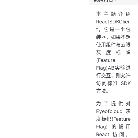
版本
本主题介绍
描述
ReactSDKClien
提供的接口
t，它是一个包
例
装器，如果不想
打字稿类型
使用组件与云眼
灰度标帜
(Feature
Flag)AB实验进
行交互，则允许
访问标准 SDK
方法。
为了提供对
Eyeofcloud灰
度标帜(Feature
Flag) 的惯用
React 访问，