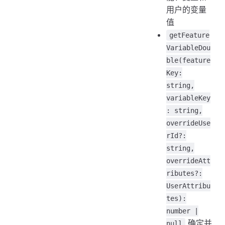
用户的变量
值
getFeature
VariableDou
ble(feature
Key:
string,
variableKey
: string,
overrideUse
rId?:
string,
overrideAtt
ributes?:
UserAttribu
tes):
number |
确定并
null