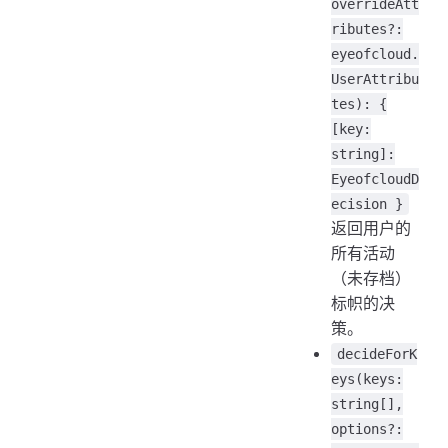
overrideAtt
ributes?:
eyeofcloud.
UserAttribu
tes): {
[key:
string]:
EyeofcloudD
ecision }
返回用户的
所有活动
（未存档）
标帜的决
策。
decideForK
eys(keys:
string[],
options?: