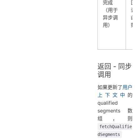
完成
回
（用于
调
异步调
函
用）
数
返回 - 同步
调用
如果更新了
用户
上下文中
的
qualified
segments 数
组，则
fetchQualifie
dSegments