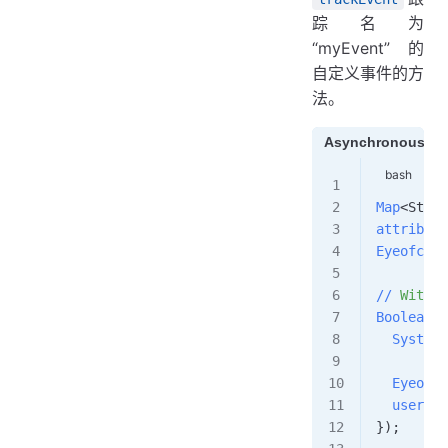
踪名为
“myEvent” 的
自定义事件的方
法。
Asynchronous
Map
<Strin
attribute
Eyeofclou
//
 Withou
Boolean
 r
  System.
  Eyeofcl
  user.tr
});