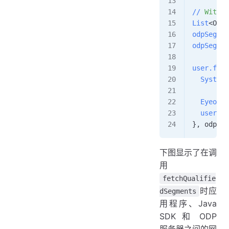
//
 With
 s
List
<ODPS
odpSegmen
odpSegmen
user.fetc
  System.
  Eyeofcl
  user.tr
}, odpSeg
下图显示了在调
用
fetchQualifie
时应
dSegments
用程序、Java
SDK 和 ODP
服务器之间的网