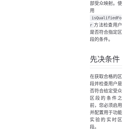
部受众映射。使
示例 调用fetchQualifiedSegments
用
isQualifiedFor
isQualifiedFo
最低 SDK 版本
方法检查用户
r
描述
是否符合指定区
参数
段的条件。
返回
例子
先决条件
在获取合格的区
段并检查用户是
否符合给定受众
区段的条件之
前，您必须启用
并配置用于功能
实验的实时区
段。