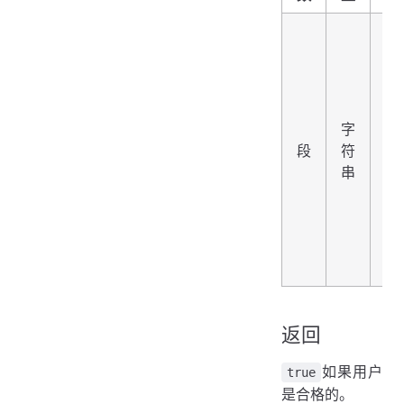
O
受
区
名
称
字
用
段
符
检
串
用
是
符
条
件
返回
如果用户
true
是合格的。