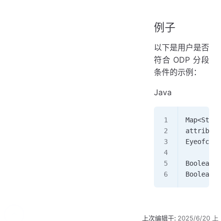
例子
以下是用户是否
符合 ODP 分段
条件的示例：
Java
Map<Strin
attribute
Eyeofclou
Boolean r
Boolean i
上次编辑于:
2025/6/20 上