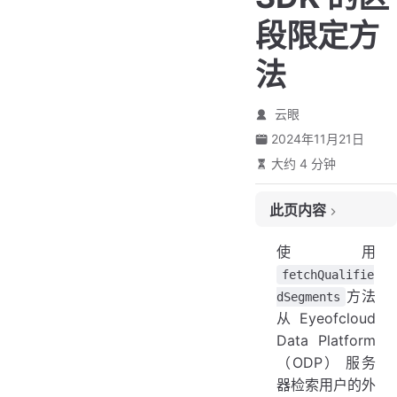
段限定方
法
云眼
2024年11月21日
大约 4 分钟
此页内容
先决条件
使用
fetchQualifiedSegments
fetchQualifie
最低 SDK 版本
方法
dSegments
描述
从 Eyeofcloud
参数
Data Platform
返回 - 同步调用
（ODP） 服务
器检索用户的外
返回 - 异步调用