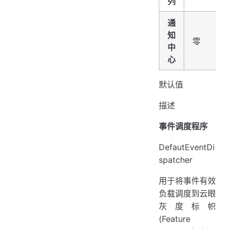
列
通
知
零
中
心
默认值
描述
事件调度程序
DefautEventDi
spatcher
用于将事件有效
负载调度到云眼
灰度标帜
(Feature