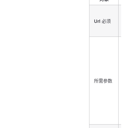
字
Url
必须
串
字
<
符
所需参数
串
对
>