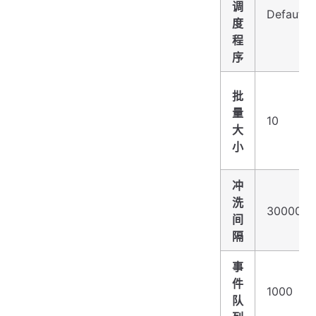
调
DefautEv
度
程
序
批
量
10
大
小
冲
洗
30000（
间
隔
事
件
1000
队