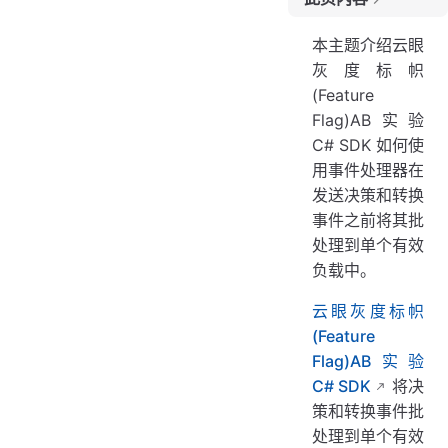
基本示例
本主题介绍云眼
高级示例
灰度标帜
批处理事件处理器
(Feature
副作用
Flag)AB实验
注册日志事件侦听器
C# SDK 如何使
日志事件
用事件处理器在
发送决策和转换
在应用程序退出时优化处理功能实验
事件之前将其批
处理到单个有效
负载中。
云眼灰度标帜
(Feature
Flag)AB实验
C# SDK
将决
策和转换事件批
处理到单个有效