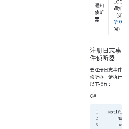
LOGEV
通知
通知侦
侦听
（如果
器
听器
已
阅）。
注册日志事
件侦听器
要注册日志事件
侦听器，请执行
以下操作：
C#
Notificat
    Notif
    new L