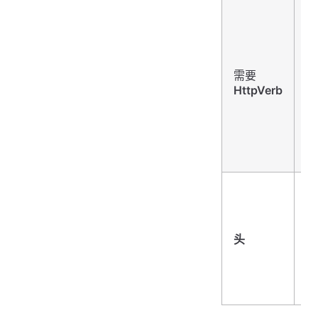
字
需要
HttpVerb
串
字
<
符
头
串
字
串
标