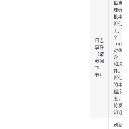
每当事
理器生
批事件
将使用
工厂创
个
日志
LogEve
事件
对象。
（请
含一批
参阅
和决策
下一
件。 
节）
将使用
的事件
程序进
度，并
将发送
知订阅
刷新将