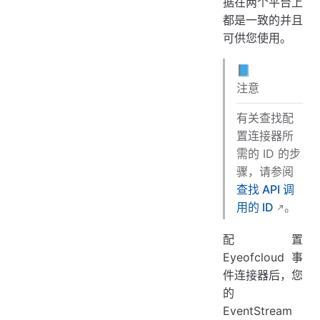
据在两个平台上
都是一致的并且
可供您使用。
📘
注意
有关查找配
置连接器所
需的 ID 的步
骤，请参阅
查找 API 调
用的 ID
。
配置
Eyeofcloud 事
件连接器后，您
的
EventStream