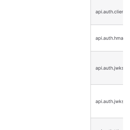
api.auth.clients
api.auth.hmacS
api.auth.jwksUp
api.auth.jwksU