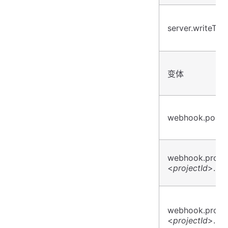
server.writeTim
变体
webhook.port
webhook.projec
<
projectId
>.sd
webhook.projec
<
projectId
>.sec