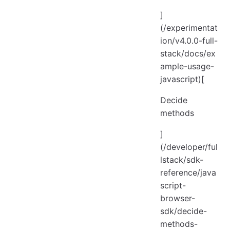
]
(/experimentat
ion/v4.0.0-full-
stack/docs/ex
ample-usage-
javascript)[
Decide
methods
]
(/developer/ful
lstack/sdk-
reference/java
script-
browser-
sdk/decide-
methods-