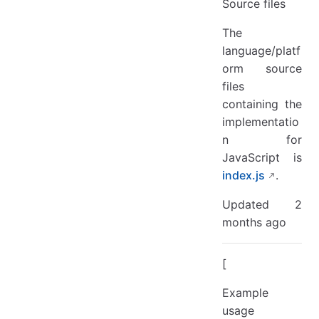
Source files
The
language/platf
orm source
files
containing the
implementatio
n for
JavaScript is
index.js
.
Updated 2
months ago
[
Example
usage