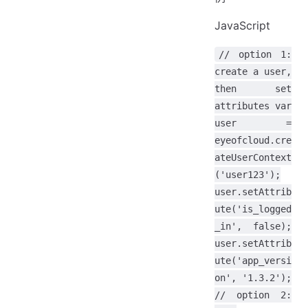
JavaScript
// option 1:
create a user,
then set
attributes var
user =
eyeofcloud.cre
ateUserContext
('user123');
user.setAttrib
ute('is_logged
_in', false);
user.setAttrib
ute('app_versi
on', '1.3.2');
// option 2: