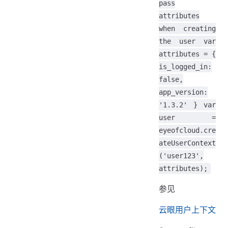
pass
attributes
when creating
the user var
attributes = {
is_logged_in:
false,
app_version:
'1.3.2' } var
user =
eyeofcloud.cre
ateUserContext
('user123',
attributes);
参见
云眼用户上下文