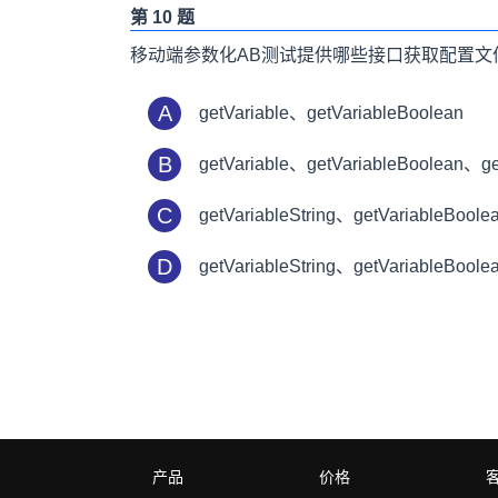
第 10 题
移动端参数化AB测试提供哪些接口获取配置文件中
A
getVariable、getVariableBoolean
B
getVariable、getVariableBoolean、get
C
getVariableString、getVariableBoole
D
getVariableString、getVariableBool
产品
价格