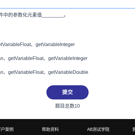
的参数化元素值________。
VariableFloat、getVariableInteger
an、getVariableFloat、getVariableInteger
ean、getVariableFloat、getVariableDouble
提交
题目总数10
客户案例
帮助资料
AB测试学院