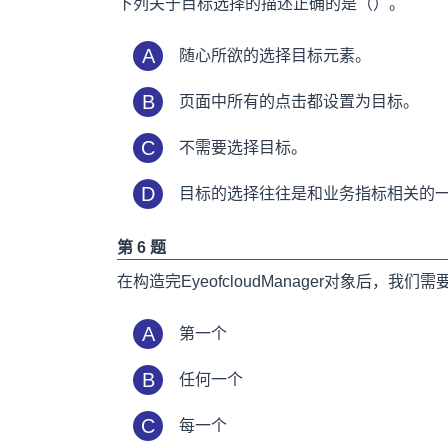
下列关于目标选择的描述正确的是（）。
A
随心所欲的选择目标元素。
B
页面中所有的点击都设置为目标。
C
不需要选择目标。
D
目标的选择往往是和业务指标相关的
第 6 题
在构造完EyeofcloudManager对象后，我们需要在整
A
第一个
B
任何一个
C
每一个