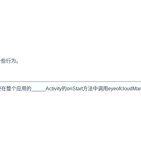
一些行为。
个应用的_____Activity的onStart方法中调用eyeofcloudMana