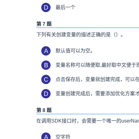
D
最后一个
第 7 题
下列有关创建变量的描述正确的是（）。
A
默认值可以为空。
B
变量名称可以随便取,最好取中文便于
C
点击保存后，变量就创建完成，可以
D
变量创建完成后，需要添加优化方案
第 8 题
在调用SDK接口时，会需要一个唯一的userNa
A
空字符