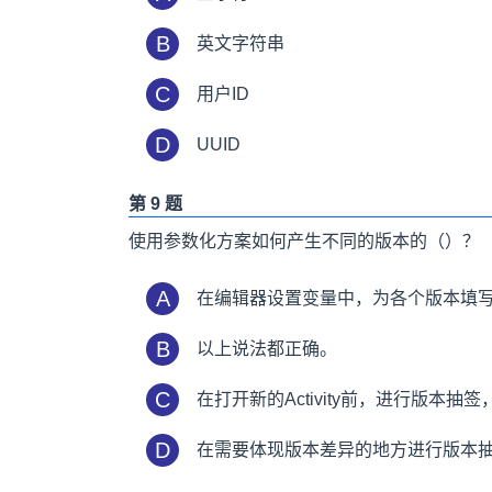
B
英文字符串
C
用户ID
D
UUID
第 9 题
使用参数化方案如何产生不同的版本的（）？
A
在编辑器设置变量中，为各个版本填
B
以上说法都正确。
C
在打开新的Activity前，进行版本抽
D
在需要体现版本差异的地方进行版本