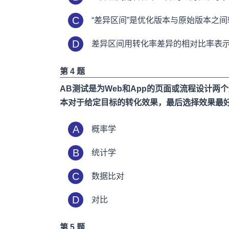
C
“差异区间”是优化版本与原始版本之
D
差异区间用转化率差异的相对比率表
第 4 题
AB测试是为Web和App的页面或流程设计两
本对于给定目标的转化效果，最后选择效果最
A
概率学
B
统计学
C
数据比对
D
对比
第 5 题