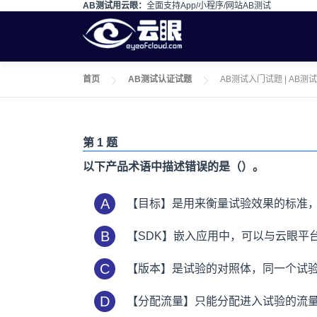
AB测试用云眼：
全面支持App/小程序/网站AB测试
Skip to content
首页
AB测试认证试题
AB测试入门试题 | AB
第 1 题
以下产品术语中描述错误的是（）。
A
【目标】是用来衡量试验效果的标准
B
【SDK】嵌入应用中，可以与云眼平
C
【版本】是试验的对照体，同一个试验
D
【分配流量】只能分配进入试验的流